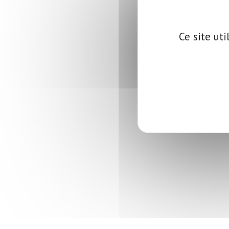
Ce site ut